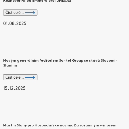
Rozhovor Filipa Emmera pro iDNES.cz
Číst celé...
01.08.2025
Novým generálním ředitelem Suntel Group se stává Slavomír
Slanina
Číst celé...
15.12.2025
Martin Slaný pro Hospodářské noviny: Za rozumným výnosem