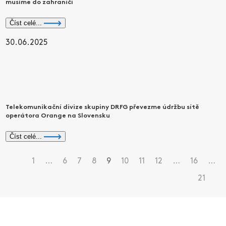
musíme do zahraničí
Číst celé...
30.06.2025
Telekomunikační divize skupiny DRFG převezme údržbu sítě
operátora Orange na Slovensku
Číst celé...
1
…
6
7
8
9
10
11
12
…
16
…
21