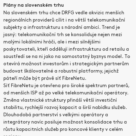
Plány na slovenském trhu
Na slovenském trhu chce DRFG vedle akvizic menších
regionálních providerů cílit i na větší telekomunikační
subjekty a infrastrukturu s národní ambicí. Trend je
jasný: telekomunikační trh se konsoliduje nejen mezi
malými lokálními hráči, ale i mezi silnějšími
poskytovateli, kteří oddělují infrastrukturu od retailu a
soustředí se na ni jako na samostatný byznys model. To
otevírá možnost investorům i strategickým partnerům
budovat škálovatelné a robustní platformy, jejichž
páteří může být právě síť FibreNetu.
Síť FibreNetu je otevřena pro široké spektrum partnerů,
od menších ISP až po velké telekomunikační operátory.
Změna vlastnické struktury přináší větší investiční
stabilitu, rychlejší rozvoj kapacit a širší nabídku služeb.
Dlouhodobá partnerství s velkými operátory a
integrátory navíc posiluje možnost konsolidace trhu a
růstu kapacitních služeb pro koncové klienty v celém