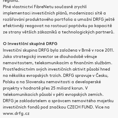
regionu.
Plné vlastnictví FibreNetu současně zrychlí
implementaci investičních plánů, modernizaci sítě a
rozšiřování produktového portfolia a umožní DRFG ještě
efektivněji reagovat na rostoucí poptávku po kapacitě
ze strany větších zákazníků a technologických partnerů.
O investiční skupině DRFG
Investiční skupina DRFG byla založena v Brně v roce 2011.
Jako strategický investor se dlouhodobě věnuje
nemovitostem, telekomunikacím a finančním službám.
Prostřednictvím svých investičních aktivit působí hned
na několika evropských trzích. DRFG spravuje v Česku,
Polsku a na Slovensku nemovitosti a developerské
projekty v hodnotě přes 25 miliard korun. V
telekomunikacích působí v pěti evropských zemích.
DRFG je zakladatelem a správcem nemovitého majetku
investičních fondů pod značkou CZECH FUND. Více na
www.drfg.cz