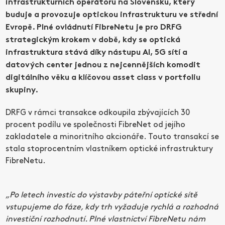
infrastrukturních operátorů na Slovensku, který
buduje a provozuje optickou infrastrukturu ve střední
Evropě. Plné ovládnutí FibreNetu je pro DRFG
strategickým krokem v době, kdy se optická
infrastruktura stává díky nástupu AI, 5G sítí a
datových center jednou z nejcennějších komodit
digitálního věku a klíčovou asset class v portfoliu
skupiny.
DRFG v rámci transakce odkoupila zbývajících 30
procent podílu ve společnosti FibreNet od jejího
zakladatele a minoritního akcionáře. Touto transakcí se
stala stoprocentním vlastníkem optické infrastruktury
FibreNetu.
„Po letech investic do výstavby páteřní optické sítě
vstupujeme do fáze, kdy trh vyžaduje rychlá a rozhodná
investiční rozhodnutí. Plné vlastnictví FibreNetu nám