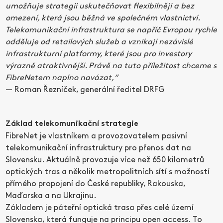
umožňuje strategii uskutečňovat flexibilněji a bez
omezení, která jsou běžná ve společném vlastnictví.
Telekomunikační infrastruktura se napříč Evropou rychle
odděluje od retailových služeb a vznikají nezávislé
infrastrukturní platformy, které jsou pro investory
výrazně atraktivnější. Právě na tuto příležitost chceme s
FibreNetem naplno navázat,“
— Roman Řezníček, generální ředitel DRFG
Základ telekomunikační strategie
FibreNet je vlastníkem a provozovatelem pasivní
telekomunikační infrastruktury pro přenos dat na
Slovensku. Aktuálně provozuje více než 650 kilometrů
optických tras a několik metropolitních sítí s možností
přímého propojení do České republiky, Rakouska,
Maďarska a na Ukrajinu.
Základem je páteřní optická trasa přes celé území
Slovenska, která funguje na principu open access. To