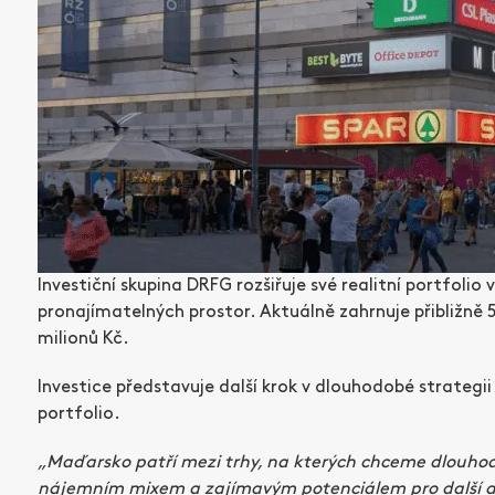
Investiční skupina DRFG rozšiřuje své realitní portfol
pronajímatelných prostor. Aktuálně zahrnuje přibližn
milionů Kč.
Investice představuje další krok v dlouhodobé strategii
portfolio.
„Maďarsko patří mezi trhy, na kterých chceme dlouhodob
nájemním mixem a zajímavým potenciálem pro další akt