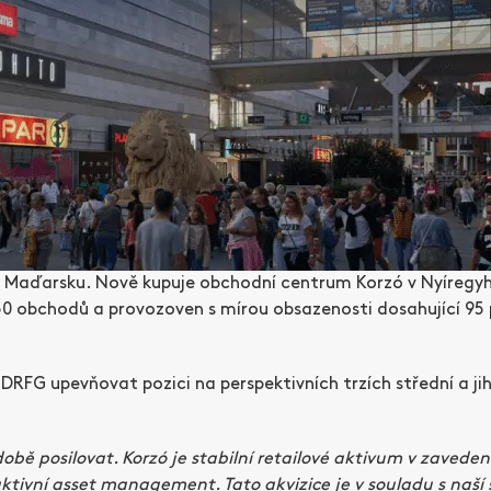
io v Maďarsku. Nově kupuje obchodní centrum Korzó v Nyíregyh
ě 50 obchodů a provozoven s mírou obsazenosti dosahující 
 DRFG upevňovat pozici na perspektivních trzích střední a jih
ě posilovat. Korzó je stabilní retailové aktivum v zaveden
ivní asset management. Tato akvizice je v souladu s naší s