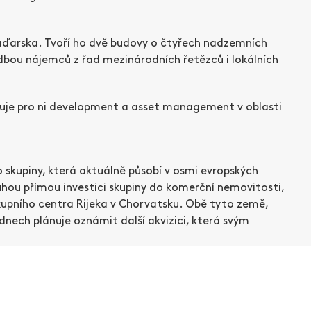
Maďarska. Tvoří ho dvě budovy o čtyřech nadzemních
adbou nájemců z řad mezinárodních řetězců i lokálních
išťuje pro ni development a asset management v oblasti
o skupiny, která aktuálně působí v osmi evropských
ruhou přímou investici skupiny do komerční nemovitosti,
upního centra Rijeka v Chorvatsku. Obě tyto země,
h dnech plánuje oznámit další akvizici, která svým