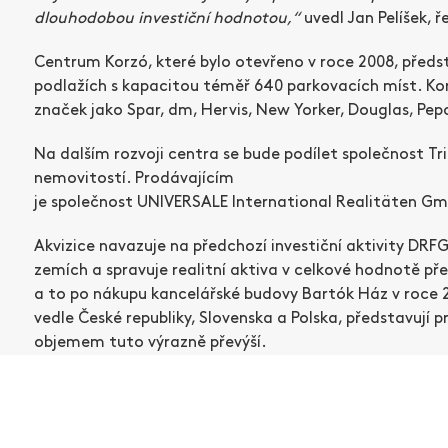
dlouhodobou investiční hodnotou,“
uvedl Jan Pelíšek, ř
Centrum Korzó, které bylo otevřeno v roce 2008, předs
podlažích s kapacitou téměř 640 parkovacích míst. Korz
značek jako Spar, dm, Hervis, New Yorker, Douglas, Pe
Na dalším rozvoji centra se bude podílet společnost Tr
nemovitostí. Prodávajícím
je společnost UNIVERSALE International Realitäten G
Akvizice navazuje na předchozí investiční aktivity DRFG
zemích a spravuje realitní aktiva v celkové hodnotě pře
a to po nákupu kancelářské budovy Bartók Ház v roce 
vedle České republiky, Slovenska a Polska, představují p
objemem tuto výrazně převýší.