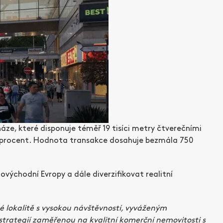
áze, které disponuje téměř 19 tisíci metry čtverečními
95 procent. Hodnota transakce dosahuje bezmála 750
ovýchodní Evropy a dále diverzifikovat realitní
é lokalitě s vysokou návštěvností, vyváženým
trategií zaměřenou na kvalitní komerční nemovitosti s