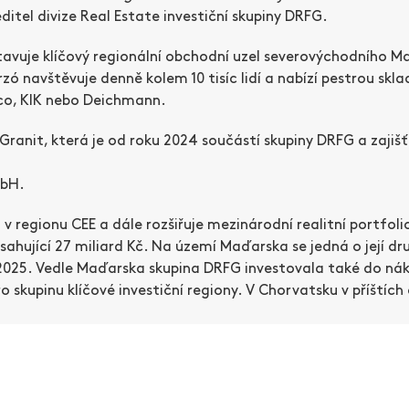
editel divize Real Estate investiční skupiny DRFG.
tavuje klíčový regionální obchodní uzel severovýchodního 
ó navštěvuje denně kolem 10 tisíc lidí a nabízí pestrou skl
pco, KIK nebo Deichmann.
iGranit, která je od roku 2024 součástí skupiny DRFG a zaj
mbH.
 v regionu CEE a dále rozšiřuje mezinárodní realitní portfoli
sahující 27 miliard Kč. Na území Maďarska se jedná o její d
2025. Vedle Maďarska skupina DRFG investovala také do nák
ro skupinu klíčové investiční regiony. V Chorvatsku v příštíc