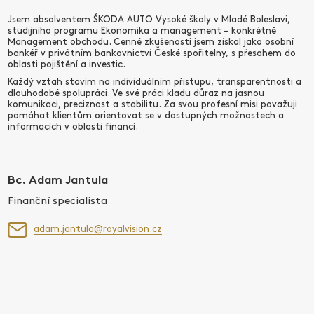
Jsem absolventem ŠKODA AUTO Vysoké školy v Mladé Boleslavi,
studijního programu Ekonomika a management – konkrétně
Management obchodu. Cenné zkušenosti jsem získal jako osobní
bankéř v privátním bankovnictví České spořitelny, s přesahem do
oblasti pojištění a investic.
Každý vztah stavím na individuálním přístupu, transparentnosti a
dlouhodobé spolupráci. Ve své práci kladu důraz na jasnou
komunikaci, preciznost a stabilitu. Za svou profesní misi považuji
pomáhat klientům orientovat se v dostupných možnostech a
informacích v oblasti financí.
Bc. Adam Jantula
Finanční specialista
adam.jantula@royalvision.cz